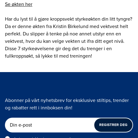
Se økten her
Har du lyst til å gjøre kroppsvekt styrkeøkten din litt tyngre?
Da er denne økten fra Kristin Birkelund med vektvest helt
perfekt. Du slipper å tenke på noe annet utstyr enn en
vektvest, hvor du kan velge vekten ut ifra ditt eget nivå.
Disse 7 styrkeøvelsene gir deg det du trenger i en
fullkroppsøkt, så lykke til med treningen!
Abonner på vårt nyhetsbrev for eksklusive stiltips, trender
og rabatter rett i innboksen din!
REGISTRER DEG