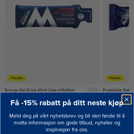
Populær
Populær
Energy Gel Drink 60ml Cola m/Koffein
Proteinbar Salty
43.00 NOK
38.00 NOK
Få -15% rabatt på ditt neste kjøp
Meld deg på vårt nyhetsbrev og bli den første til å
motta informasjon om gode tilbud, nyheter og
Treningstips
inspirasjon fra oss.