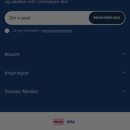
og rabatter rett i innboksen din!
REGISTRER DEG
Ja, jeg samtykker i
personvernreglene
Maxim
Om Maxim
Kontakt
Inspirasjon
Frakt og levering
Treningstips
Spørsmål og svar
Treningsprogram
Sosiale Medier
Kjøpsbetingelser
Styrketrening
Instagram
Kampanjebetingelser
Teknikktrening
TikTok
Åpenhetsloven
Privacy & cookies