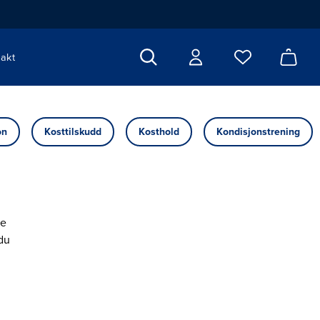
akt
on
Kosttilskudd
Kosthold
Kondisjonstrening
ne
 du