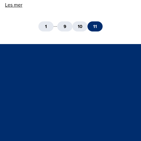
Les mer
...
1
9
10
11