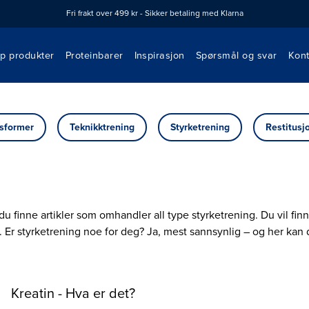
Fri frakt over 499 kr - Sikker betaling med Klarna
øp produkter
Proteinbarer
Inspirasjon
Spørsmål og svar
Kont
sformer
Teknikktrening
Styrketrening
Restitusj
u finne artikler som omhandler all type styrketrening. Du vil fin
. Er styrketrening noe for deg? Ja, mest sannsynlig – og her kan
Kreatin - Hva er det?