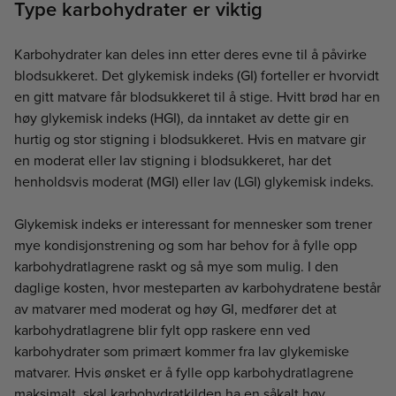
Type karbohydrater er viktig
Karbohydrater kan deles inn etter deres evne til å påvirke
blodsukkeret. Det glykemisk indeks (GI) forteller er hvorvidt
en gitt matvare får blodsukkeret til å stige. Hvitt brød har en
høy glykemisk indeks (HGI), da inntaket av dette gir en
hurtig og stor stigning i blodsukkeret. Hvis en matvare gir
en moderat eller lav stigning i blodsukkeret, har det
henholdsvis moderat (MGI) eller lav (LGI) glykemisk indeks.
Glykemisk indeks er interessant for mennesker som trener
mye kondisjonstrening og som har behov for å fylle opp
karbohydratlagrene raskt og så mye som mulig. I den
daglige kosten, hvor mesteparten av karbohydratene består
av matvarer med moderat og høy GI, medfører det at
karbohydratlagrene blir fylt opp raskere enn ved
karbohydrater som primært kommer fra lav glykemiske
matvarer. Hvis ønsket er å fylle opp karbohydratlagrene
maksimalt, skal karbohydratkilden ha en såkalt høy