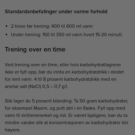
Standardanbefalinger under varme forhold
2 timer før trening: 400 til 600 ml vann
Under trening: 150 til 350 ml vann hvert 15-20 minutt.
Trening over en time
Ved trening over en time, eller hvis karbohydratlagrene
ikke er fylt opp, bør du innta en karbohydratdrikk i stedet
for rent vann. 4 til 8 prosent karbohydratdrikk med en
anelse salt (NaCl) 0,5 – 0,7 g/l.
Slik lager du 5 prosent blanding: Ta 50 gram karbohydrater,
for eksempel Maxim, og putt det i en ﬂaske. Fyll opp med
vann til énlitersmerket og rist. Er været kjøligere, kan du ta
mindre væske slik at konsentrasjonen av karbohydrater blir
høyere.