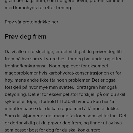
gram per dag. Innta, som tidligere nevnt, protein sammen
med karbohydrater etter trening.
Prøv vår proteindrikke her
Prøv deg frem
Da vi alle er forskjellige, er det viktig at du prøver deg litt
frem på hva som vil være best for deg før, under og etter
trening/konkurranse. Noen opplever for eksempel
mageproblemer hvis karbohydrat-konsentrasjonen er for
høy, mens andre ikke får noen problemer. Det er også
forskjell på hvor mye man svetter. Idrettsgren har også
betydning. Det er for eksempel stor forskjell på om du skal
sykle eller løpe, i forhold til fotball hvor du kun har 15
minutter pause der du kan regne med å få noe å drikke.
Som du skjønner er det mange faktorer som spiller inn. Det
er derfor viktig at du prøver deg frem, og ﬁnner ut av hva
som passer best for deg før du skal konkurrere.