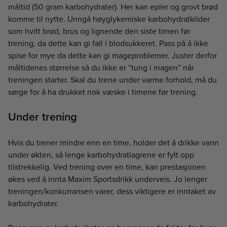
måltid (50 gram karbohydrater). Her kan epler og grovt brød
komme til nytte. Unngå høyglykemiske karbohydratkilder
som hvitt brød, brus og lignende den siste timen før
trening, da dette kan gi fall i blodsukkeret. Pass på å ikke
spise for mye da dette kan gi mageproblemer. Juster derfor
måltidenes størrelse så du ikke er ”tung i magen” når
treningen starter. Skal du trene under varme forhold, må du
sørge for å ha drukket nok væske i timene før trening.
Under trening
Hvis du trener mindre enn en time, holder det å drikke vann
under økten, så lenge karbohydratlagrene er fylt opp
tilstrekkelig. Ved trening over en time, kan prestasjonen
økes ved å innta Maxim Sportsdrikk underveis. Jo lenger
treningen/konkurransen varer, dess viktigere er inntaket av
karbohydrater.