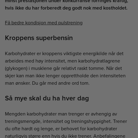
minst prestasjonen under konkurranse forringes kraftig,
hvis ikke du har forberedt deg godt nok med kostholdet.
Få bedre kondisjon med pulstrening
Kroppens superbensin
Karbohydrater er kroppens viktigste energikilde når det
arbeides med høy intensitet, men karbohydratlagrene
(glykogen) i musklene går relativt raskt tomme. Når det
skjer kan man ikke lenger opprettholde den intensiteten
man ønsker. Du går med andre ord tom.
Så mye skal du ha hver dag
Mengden karbohydrater man trenger er avhengig av
treningsmengde, intensitet og treningshyppighet. Trener
du ofte hardt og lenge, er behovet for karbohydrater
naturligvis større enn hvis du ikke trener. Anbefalingene