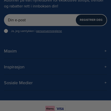
Abonner på vårt nyhetsbrev for eksklusive stiltips, trender
og rabatter rett i innboksen din!
REGISTRER DEG
Ja, jeg samtykker i
personvernreglene
Maxim
Om Maxim
Kontakt
Inspirasjon
Frakt og levering
Treningstips
Spørsmål og svar
Treningsprogram
Sosiale Medier
Kjøpsbetingelser
Styrketrening
Instagram
Kampanjebetingelser
Teknikktrening
TikTok
Åpenhetsloven
Privacy & cookies