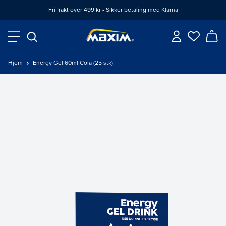
Fri frakt over 499 kr - Sikker betaling med Klarna
Hjem
Energy Gel 60ml Cola (25 stk)