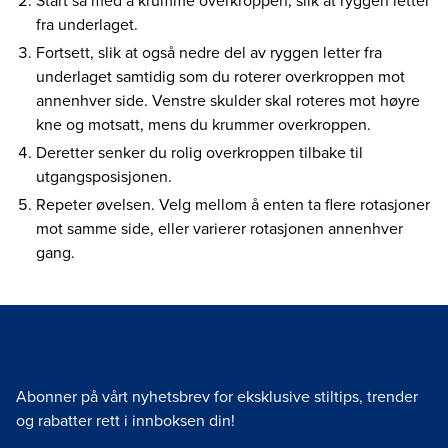
Start så med å krumme overkroppen, slik at ryggen letter
fra underlaget.
Fortsett, slik at også nedre del av ryggen letter fra
underlaget samtidig som du roterer overkroppen mot
annenhver side. Venstre skulder skal roteres mot høyre
kne og motsatt, mens du krummer overkroppen.
Deretter senker du rolig overkroppen tilbake til
utgangsposisjonen.
Repeter øvelsen. Velg mellom å enten ta flere rotasjoner
mot samme side, eller varierer rotasjonen annenhver
gang.
Abonner på vårt nyhetsbrev for eksklusive stiltips, trender
og rabatter rett i innboksen din!