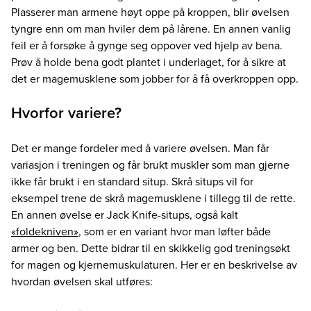
Plasserer man armene høyt oppe på kroppen, blir øvelsen
tyngre enn om man hviler dem på lårene. En annen vanlig
feil er å forsøke å gynge seg oppover ved hjelp av bena.
Prøv å holde bena godt plantet i underlaget, for å sikre at
det er magemusklene som jobber for å få overkroppen opp.
Hvorfor variere?
Det er mange fordeler med å variere øvelsen. Man får
variasjon i treningen og får brukt muskler som man gjerne
ikke får brukt i en standard situp. Skrå situps vil for
eksempel trene de skrå magemusklene i tillegg til de rette.
En annen øvelse er Jack Knife-situps, også kalt
«foldekniven»
, som er en variant hvor man løfter både
armer og ben. Dette bidrar til en skikkelig god treningsøkt
for magen og kjernemuskulaturen. Her er en beskrivelse av
hvordan øvelsen skal utføres: