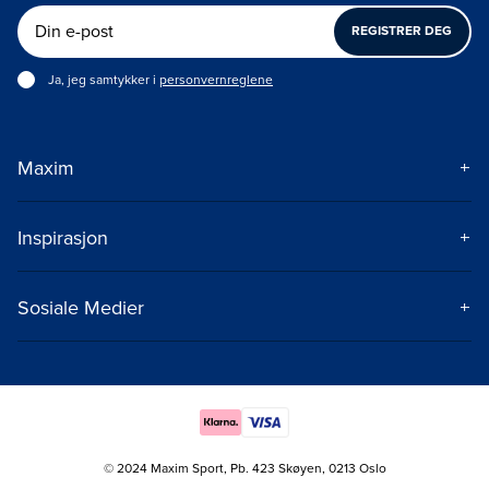
REGISTRER DEG
Ja, jeg samtykker i
personvernreglene
Maxim
Om Maxim
Kontakt
Inspirasjon
Frakt og levering
Treningstips
Spørsmål og svar
Treningsprogram
Sosiale Medier
Kjøpsbetingelser
Styrketrening
Instagram
Kampanjebetingelser
Teknikktrening
TikTok
Åpenhetsloven
Privacy & cookies
© 2024 Maxim Sport, Pb. 423 Skøyen, 0213 Oslo