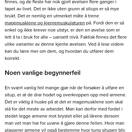
finnes, og de fleste har nok gjort øvelsen flere ganger i
løpet av livet. Det er ikke uten grunn at situps er så mye
brukt. Det er nemlig en utmerket måte å trene
magemusklene og kjernemuskulaturen
på. Fordi den er så
enkel og ikke krever noe utstyr, er den en øvelse som er
lett å ta i bruk for alle – uansett nivå. Faktisk finnes det flere
ulike varianter av denne kjente øvelsen. Ved å lese videre
kan du lære mer om dem, og hvordan du utfører dem
korrekt.
Noen vanlige begynnerfeil
En svært vanlig feil mange gjør når de forsøker å utføre en
situp, er at de drar hodet og overkroppen opp med armene.
Det er viktig å huske på at det er magemusklene som skal
stå for det meste av arbeidet. Man kan derfor med fordel i
stedet legge armene mot brystet eller på lårene dersom
man vet man har for uvane å gjøre denne feilen. Hvor man
plasserer armene vil også bestemme hvor tung situpen blir.