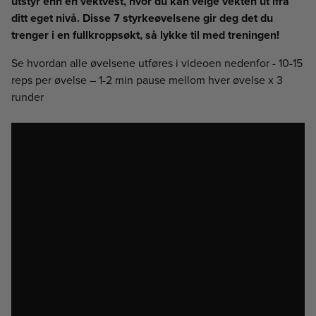
utstyr enn en vektvest, hvor du kan velge vekten ut ifra
ditt eget nivå. Disse 7 styrkeøvelsene gir deg det du
trenger i en fullkroppsøkt, så lykke til med treningen!
Se hvordan alle øvelsene utføres i videoen nedenfor - 10-15
reps per øvelse – 1-2 min pause mellom hver øvelse x 3
runder