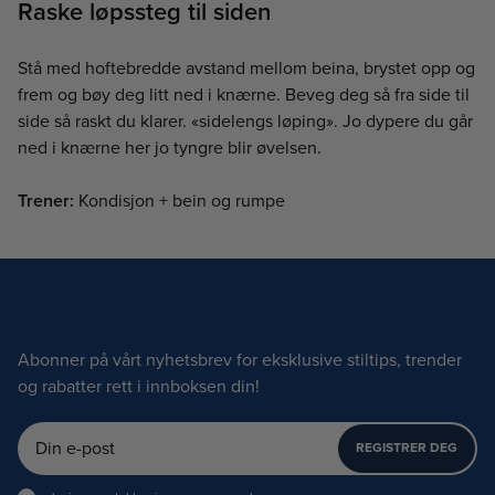
Raske løpssteg til siden
Stå med hoftebredde avstand mellom beina, brystet opp og
frem og bøy deg litt ned i knærne. Beveg deg så fra side til
side så raskt du klarer. «sidelengs løping». Jo dypere du går
ned i knærne her jo tyngre blir øvelsen.
Trener:
Kondisjon + bein og rumpe
Abonner på vårt nyhetsbrev for eksklusive stiltips, trender
og rabatter rett i innboksen din!
REGISTRER DEG