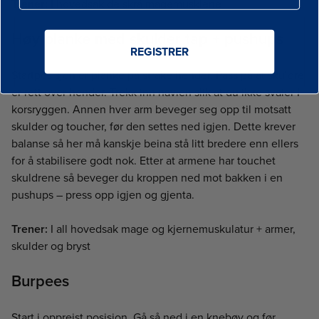
Trener:
I hovedsak de skrå magemusklene
Høy planke med skulder tap + pushups
REGISTRER
Startposisjon er planke på strake hender. Pass på at skuldre
er rett over hender. Trekk inn navlen slik at du ikke svaier I
korsryggen. Annen hver arm beveger seg opp til motsatt
skulder og toucher, før den settes ned igjen. Dette krever
balanse så her må kanskje beina stå litt bredere enn ellers
for å stabilisere godt nok. Etter at armene har touchet
skuldrene så beveger du kroppen ned mot bakken i en
pushups – press opp igjen og gjenta.
Trener:
I all hovedsak mage og kjernemuskulatur + armer,
skulder og bryst
Burpees
Start i oppreist posisjon. Gå så ned i en knebøy og før