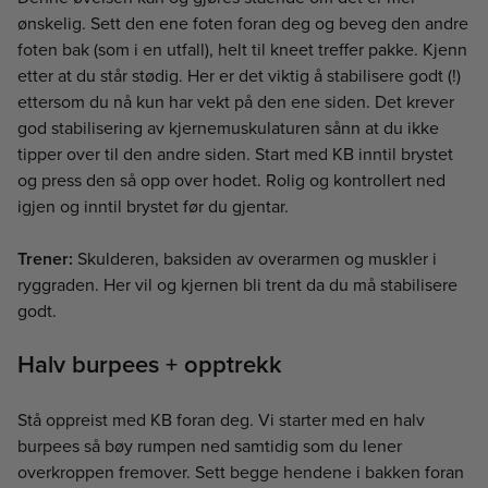
ønskelig. Sett den ene foten foran deg og beveg den andre
foten bak (som i en utfall), helt til kneet treffer pakke. Kjenn
etter at du står stødig. Her er det viktig å stabilisere godt (!)
ettersom du nå kun har vekt på den ene siden. Det krever
god stabilisering av kjernemuskulaturen sånn at du ikke
tipper over til den andre siden. Start med KB inntil brystet
og press den så opp over hodet. Rolig og kontrollert ned
igjen og inntil brystet før du gjentar.
Trener:
Skulderen, baksiden av overarmen og muskler i
ryggraden. Her vil og kjernen bli trent da du må stabilisere
godt.
Halv burpees + opptrekk
Stå oppreist med KB foran deg. Vi starter med en halv
burpees så bøy rumpen ned samtidig som du lener
overkroppen fremover. Sett begge hendene i bakken foran