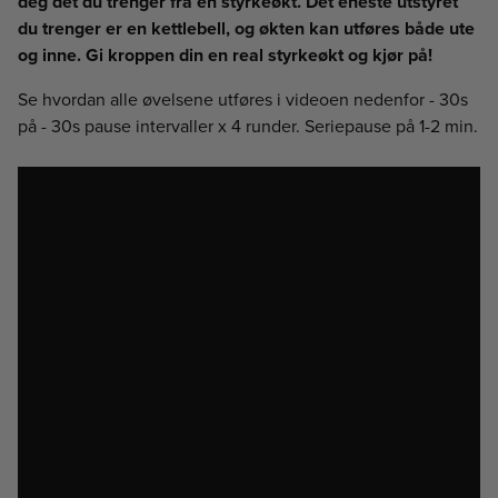
deg det du trenger fra en styrkeøkt. Det eneste utstyret
du trenger er en kettlebell, og økten kan utføres både ute
og inne. Gi kroppen din en real styrkeøkt og kjør på!
Se hvordan alle øvelsene utføres i videoen nedenfor - 30s
på - 30s pause intervaller x 4 runder. Seriepause på 1-2 min.