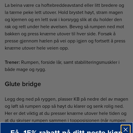
La beina være ca hoftebreddeavstand eller litt bredere og
la tærne peke lett utover. Hold brystet høyt, stram magen
og kjernen og en lett svai i korsrygg slik at du holder den
rak og rett under hele øvelsen. Beveg så rumpen ned mot
bakken og press knærne utover til hver side. Forsøk å
presse gjennom hælen på vei opp igjen og fortsett å press
knærne utover hele veien opp.
Trener:
Rumpen, forside lår, samt stabiliteringsmuskler i
både mage og rygg.
Glute bridge
Legg deg ned på ryggen, plasser KB på nedre del av magen
og løft så rumpen opp så høyt du klarer og senk rolig ned.
Her er det viktig at du presser knærne utover hele tiden og
at du skviser rumpen sammen i topposisjonen (når rumpen
er oppe).
Få -15% rabatt på ditt neste kjøp