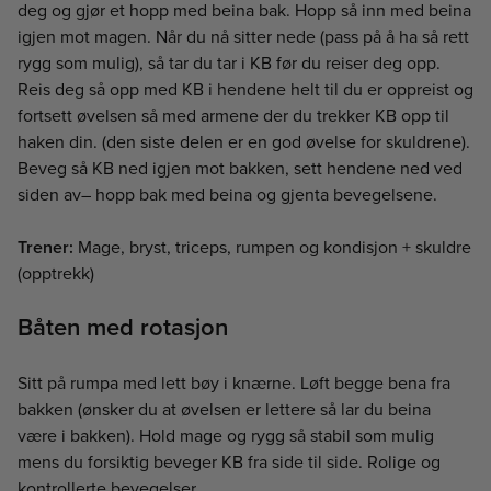
deg og gjør et hopp med beina bak. Hopp så inn med beina
igjen mot magen. Når du nå sitter nede (pass på å ha så rett
rygg som mulig), så tar du tar i KB før du reiser deg opp.
Reis deg så opp med KB i hendene helt til du er oppreist og
fortsett øvelsen så med armene der du trekker KB opp til
haken din. (den siste delen er en god øvelse for skuldrene).
Beveg så KB ned igjen mot bakken, sett hendene ned ved
siden av– hopp bak med beina og gjenta bevegelsene.
Trener:
Mage, bryst, triceps, rumpen og kondisjon + skuldre
(opptrekk)
Båten med rotasjon
Sitt på rumpa med lett bøy i knærne. Løft begge bena fra
bakken (ønsker du at øvelsen er lettere så lar du beina
være i bakken). Hold mage og rygg så stabil som mulig
mens du forsiktig beveger KB fra side til side. Rolige og
kontrollerte bevegelser.