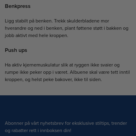
Benkpress
Ligg stabilt på benken. Trekk skulderbladene mor
hverandre og ned i benken, plant føttene støtt i bakken og
jobb aktivt med hele kroppen.
Push ups
Ha aktiv kjernemuskulatur slik at ryggen ikke svaier og
rumpe ikke peker opp i været. Albuene skal være tett inntil
kroppen, og helst peke bakover, ikke til siden.
Abonner på vårt nyhetsbrev for eksklusive stiltips, trender
og rabatter rett i innboksen din!