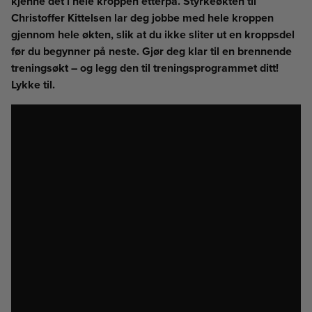
kjenne det i hele kroppen etterpå. Styrkeøkten til
Christoffer Kittelsen lar deg jobbe med hele kroppen
gjennom hele økten, slik at du ikke sliter ut en kroppsdel
før du begynner på neste. Gjør deg klar til en brennende
treningsøkt – og legg den til treningsprogrammet ditt!
Lykke til.