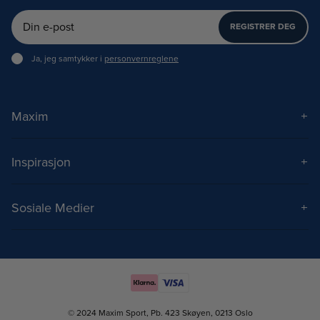
REGISTRER DEG
Ja, jeg samtykker i
personvernreglene
Maxim
Om Maxim
Kontakt
Inspirasjon
Frakt og levering
Treningstips
Spørsmål og svar
Treningsprogram
Sosiale Medier
Kjøpsbetingelser
Styrketrening
Instagram
Kampanjebetingelser
Teknikktrening
TikTok
Åpenhetsloven
Privacy & cookies
© 2024 Maxim Sport, Pb. 423 Skøyen, 0213 Oslo