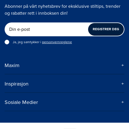
Abonner på vårt nyhetsbrev for eksklusive stiltips, trender
og rabatter rett i innboksen din!
REGISTRER DEG
Ja, jeg samtykker i
personvernreglene
Maxim
Om Maxim
Kontakt
Inspirasjon
Frakt og levering
Treningstips
Spørsmål og svar
Treningsprogram
Sosiale Medier
Kjøpsbetingelser
Styrketrening
Instagram
Kampanjebetingelser
Teknikktrening
TikTok
Åpenhetsloven