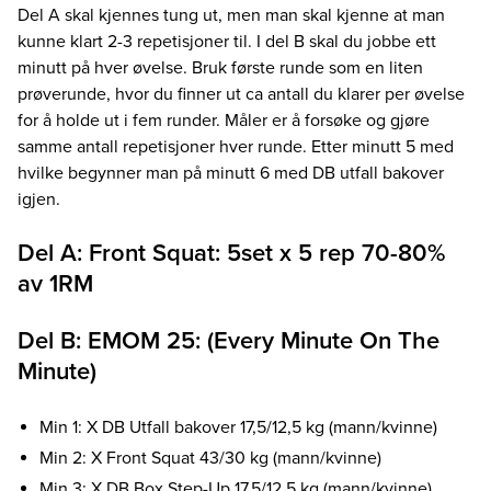
Del A skal kjennes tung ut, men man skal kjenne at man
kunne klart 2-3 repetisjoner til. I del B skal du jobbe ett
minutt på hver øvelse. Bruk første runde som en liten
prøverunde, hvor du finner ut ca antall du klarer per øvelse
for å holde ut i fem runder. Måler er å forsøke og gjøre
samme antall repetisjoner hver runde. Etter minutt 5 med
hvilke begynner man på minutt 6 med DB utfall bakover
igjen.
Del A: Front Squat: 5set x 5 rep 70-80%
av 1RM
Del B: EMOM 25: (Every Minute On The
Minute)
Min 1: X DB Utfall bakover 17,5/12,5 kg (mann/kvinne)
Min 2: X Front Squat 43/30 kg (mann/kvinne)
Min 3: X DB Box Step-Up 17,5/12,5 kg (mann/kvinne)