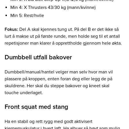
Min 4: X Thrusters 43/30 kg (mann/kvinne)
Min 5: Rest/hvile
Fokus:
Del A skal kjennes tung ut. På del B er det ikke så
lurt å makse ut på første runde, men holde seg til et antall
repetisjoner man klarer å opprettholde gjennom hele økta.
Dumbbell utfall bakover
Dumbbell/manual/hantel velger man selv hvor man vil
plassere på kroppen, enten foran deg eller legg de på
skuldrene. Her skal du steppe bakover og kneet skal
touche underlaget.
Front squat med stang
Ha en stabil og rett rygg med godt aktivisert
kjernemuskulatur i hvert løft. Ha albuer så høyt som mulig