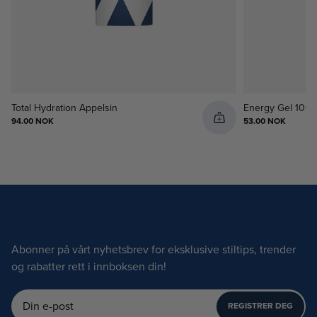
Vi tar forbehold om at det kan forekomme økt behandlings- og
leveringstid under salgsperioder som Black Week og høytider.
Total Hydration Appelsin
Energy Gel 100g
94.00 NOK
53.00 NOK
Abonner på vårt nyhetsbrev for eksklusive stiltips, trender
og rabatter rett i innboksen din!
REGISTRER DEG