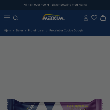
Fri frakt over 499 kr - Sikker betaling med Klarna
Hjem
Barer
Proteinbarer
Proteinbar Cookie Dough