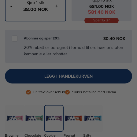
Kjøp
18
stk
Kjøp
1
stk
-
+
684.00 NOK
38.00 NOK
581.40 NOK
Spar
15
%*
30.40 NOK
Abonner og spar 20%
20% rabatt er beregnet i forhold til ordinær pris uten
kampanje eller rabatter.
LEGG I HANDLEKURVEN
Fri frakt over 499 kr
Sikker betaling med Klarna
Brownie
Chocolate
Cookie
Peanut
Salty